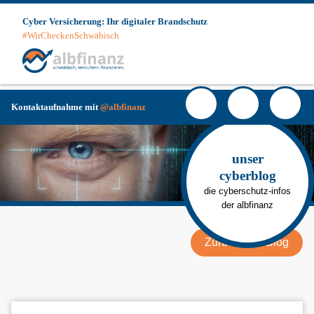
Skip
Cyber Versicherung: Ihr digitaler Brandschutz
to
#WirCheckenSchwäbisch
content
Haup
Facebook
YouTube
Instag
Kontaktaufnahme mit
@albfinanz
unser
cyberblog
die cyberschutz-infos
der albfinanz
Zurück zum Blog