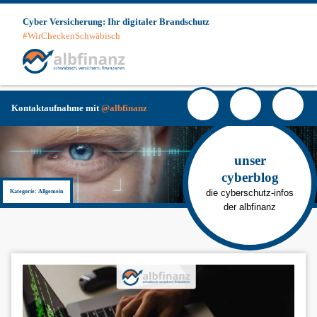
Skip
Cyber Versicherung: Ihr digitaler Brandschutz
to
#WirCheckenSchwäbisch
content
Haup
Facebook
YouTube
Instag
Kontaktaufnahme mit
@albfinanz
unser
cyberblog
die cyberschutz-infos
Kategorie:
Allgemein
der albfinanz