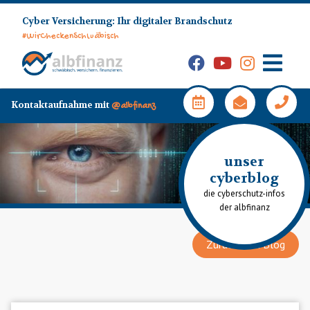
Skip
Cyber Versicherung: Ihr digitaler Brandschutz
to
#WirCheckenSchwäbisch
content
Facebook
YouTube
Instagram
Hauptm
Kontaktaufnahme mit
@albfinanz
unser
cyberblog
die cyberschutz-infos
der albfinanz
Zurück zum Blog